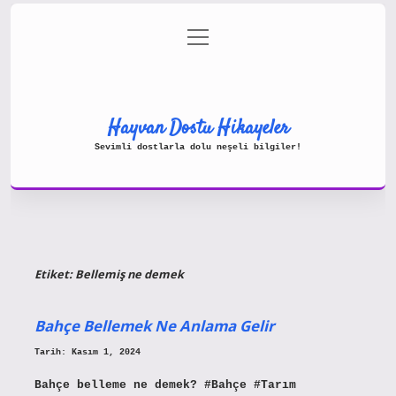
menüyü
Gizlilik Politikası
aç
Hakkımızda
Yasal Uyarı
Hayvan Dostu Hikayeler
Sevimli dostlarla dolu neşeli bilgiler!
Etiket:
Bellemiş ne demek
Bahçe Bellemek Ne Anlama Gelir
Tarih: Kasım 1, 2024
Bahçe belleme ne demek? #Bahçe #Tarım