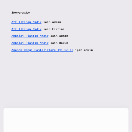
Son yorumlar
Aft Iltihap Mıdır
için
admin
Aft Iltihap Mıdır
için
Fırtına
Ambalaj Plastik Nedir
için
admin
Ambalaj Plastik Nedir
için
Harun
Anason Hangi Hastalıklara Iyi Gelir
için
admin
tx.org/