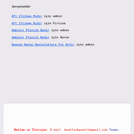
Son yorumlar
Aft Iltihap Mıdır
için
admin
Aft Iltihap Mıdır
için
Fırtına
Ambalaj Plastik Nedir
için
admin
Ambalaj Plastik Nedir
için
Harun
Anason Hangi Hastalıklara Iyi Gelir
için
admin
etx.org/
Reklam ve İletişim:
E-mail:
backlinkpaneli@gmail.com
Teams: