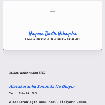
menüyü
Gizlilik Politikası
aç
Hakkımızda
Yasal Uyarı
Hayvan Dostu Hikayeler
Sevimli dostlarla dolu neşeli bilgiler!
Etiket:
Bella neden öldü
Alacakaranlık Sonunda Ne Oluyor
Tarih: Ekim 28, 2024
Alacakaranlığın sonu nasıl bitiyor? James,