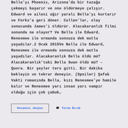
Bella’yı Phoenix, Arizona’da bir tuzağa
çekmeyi başarır ve onu öldürmeye çalışır.
Edward ve ailesi ağır yaralı Bella’yı kurtarır
ve Forks’a geri döner. Cullen’lar, olay
sonucunda James’i öldürür. Alacakaranlık filmi
sonunda ne oluyor? Ve Bella ile Edward,
Renesmee ile ormanda sonsuza dek mutlu
yaşadılar.2 Ocak 2015Ve Bella ile Edward,
Renesmee ile ormanda sonsuza dek mutlu
yaşadılar. Alacakaranlık Bella öldü mü?
Alacakaranlık’taki Bella Swan öldü mü? –
Quora. Bir şeyler ters gitti. Bir dakika
bekleyin ve tekrar deneyin. (Spoiler) Şafak
Vakti romanında Bella, kızı Renesmee’ye hamile
kalır ve Renesmee yarı insan yarı vampir
olduğu için çok çabuk…
Alacakaranlık
Devamını okuyun
Yorum Bırak
Sonunda
Ne
Oluyor