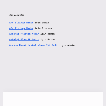
Son yorumlar
Aft Iltihap Mıdır
için
admin
Aft Iltihap Mıdır
için
Fırtına
Ambalaj Plastik Nedir
için
admin
Ambalaj Plastik Nedir
için
Harun
Anason Hangi Hastalıklara Iyi Gelir
için
admin
tx.org/