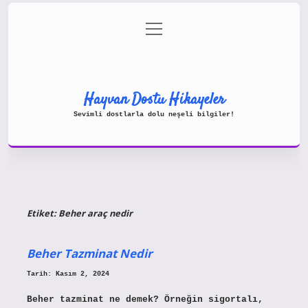
menüyü
Gizlilik Politikası
aç
Hakkımızda
Yasal Uyarı
Hayvan Dostu Hikayeler
Sevimli dostlarla dolu neşeli bilgiler!
Etiket:
Beher araç nedir
Beher Tazminat Nedir
Tarih: Kasım 2, 2024
Beher tazminat ne demek? Örneğin sigortalı,