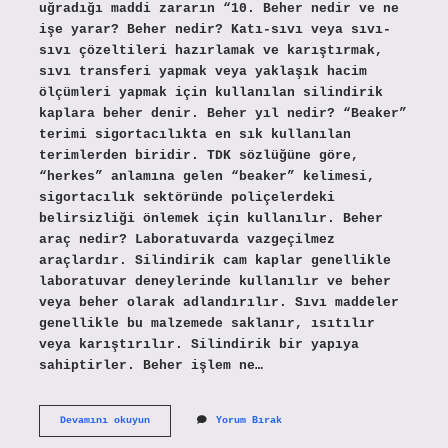
uğradığı maddi zararın “10. Beher nedir ve ne
işe yarar? Beher nedir? Katı-sıvı veya sıvı-
sıvı çözeltileri hazırlamak ve karıştırmak,
sıvı transferi yapmak veya yaklaşık hacim
ölçümleri yapmak için kullanılan silindirik
kaplara beher denir. Beher yıl nedir? “Beaker”
terimi sigortacılıkta en sık kullanılan
terimlerden biridir. TDK sözlüğüne göre,
“herkes” anlamına gelen “beaker” kelimesi,
sigortacılık sektöründe poliçelerdeki
belirsizliği önlemek için kullanılır. Beher
araç nedir? Laboratuvarda vazgeçilmez
araçlardır. Silindirik cam kaplar genellikle
laboratuvar deneylerinde kullanılır ve beher
veya beher olarak adlandırılır. Sıvı maddeler
genellikle bu malzemede saklanır, ısıtılır
veya karıştırılır. Silindirik bir yapıya
sahiptirler. Beher işlem ne…
Beher
Devamını okuyun
Yorum Bırak
Tazminat
Nedir