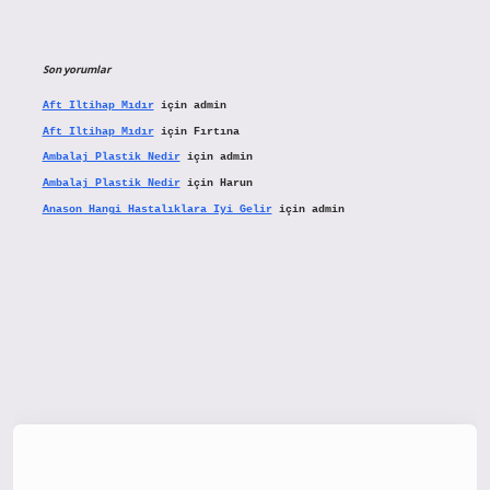
Son yorumlar
Aft Iltihap Mıdır
için
admin
Aft Iltihap Mıdır
için
Fırtına
Ambalaj Plastik Nedir
için
admin
Ambalaj Plastik Nedir
için
Harun
Anason Hangi Hastalıklara Iyi Gelir
için
admin
etx.org/