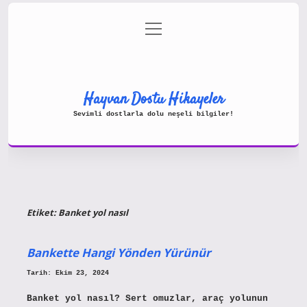
menüyü
Gizlilik Politikası
aç
Hakkımızda
Yasal Uyarı
Hayvan Dostu Hikayeler
Sevimli dostlarla dolu neşeli bilgiler!
Etiket:
Banket yol nasıl
Bankette Hangi Yönden Yürünür
Tarih: Ekim 23, 2024
Banket yol nasıl? Sert omuzlar, araç yolunun