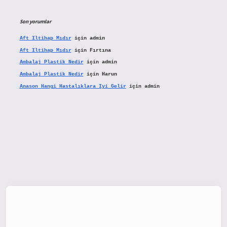
Son yorumlar
Aft Iltihap Mıdır
için
admin
Aft Iltihap Mıdır
için
Fırtına
Ambalaj Plastik Nedir
için
admin
Ambalaj Plastik Nedir
için
Harun
Anason Hangi Hastalıklara Iyi Gelir
için
admin
tx.org/