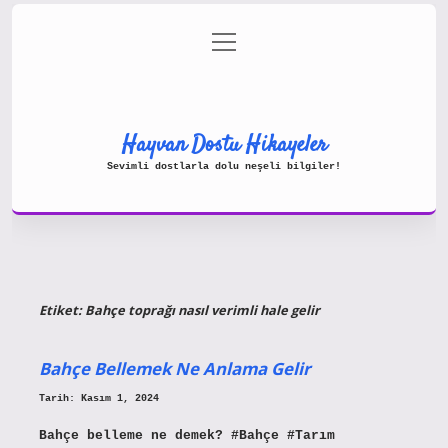
menüyü
Gizlilik Politikası
aç
Hakkımızda
Yasal Uyarı
Hayvan Dostu Hikayeler
Sevimli dostlarla dolu neşeli bilgiler!
Etiket:
Bahçe toprağı nasıl verimli hale gelir
Bahçe Bellemek Ne Anlama Gelir
Tarih: Kasım 1, 2024
Bahçe belleme ne demek? #Bahçe #Tarım