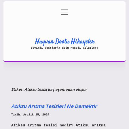
menüyü
Gizlilik Politikası
aç
Hakkımızda
Yasal Uyarı
Hayvan Dostu Hikayeler
Sevimli dostlarla dolu neşeli bilgiler!
Etiket:
Atıksu tesisi kaç aşamadan oluşur
Atıksu Arıtma Tesisleri Ne Demektir
Tarih: Aralık 15, 2024
Atıksu arıtma tesisi nedir? Atıksu arıtma