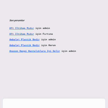
Son yorumlar
Aft Iltihap Mıdır
için
admin
Aft Iltihap Mıdır
için
Fırtına
Ambalaj Plastik Nedir
için
admin
Ambalaj Plastik Nedir
için
Harun
Anason Hangi Hastalıklara Iyi Gelir
için
admin
tx.org/