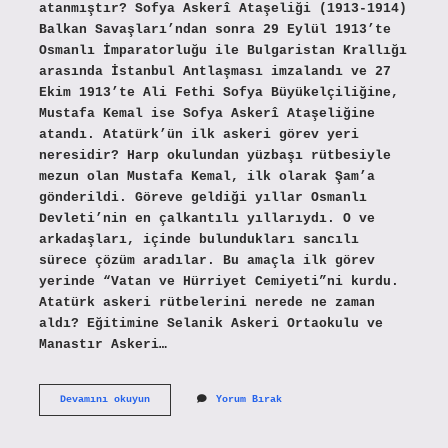
atanmıştır? Sofya Askerî Ataşeliği (1913-1914)
Balkan Savaşları’ndan sonra 29 Eylül 1913’te
Osmanlı İmparatorluğu ile Bulgaristan Krallığı
arasında İstanbul Antlaşması imzalandı ve 27
Ekim 1913’te Ali Fethi Sofya Büyükelçiliğine,
Mustafa Kemal ise Sofya Askerî Ataşeliğine
atandı. Atatürk’ün ilk askeri görev yeri
neresidir? Harp okulundan yüzbaşı rütbesiyle
mezun olan Mustafa Kemal, ilk olarak Şam’a
gönderildi. Göreve geldiği yıllar Osmanlı
Devleti’nin en çalkantılı yıllarıydı. O ve
arkadaşları, içinde bulundukları sancılı
sürece çözüm aradılar. Bu amaçla ilk görev
yerinde “Vatan ve Hürriyet Cemiyeti”ni kurdu.
Atatürk askeri rütbelerini nerede ne zaman
aldı? Eğitimine Selanik Askeri Ortaokulu ve
Manastır Askeri…
Atatürk
Devamını okuyun
Yorum Bırak
Asker
Olarak
Nereye