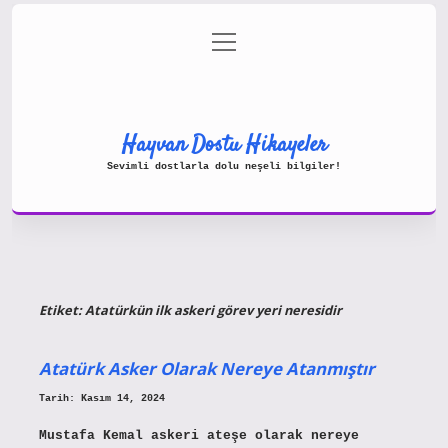
menüyü
Gizlilik Politikası
aç
Hakkımızda
Yasal Uyarı
Hayvan Dostu Hikayeler
Sevimli dostlarla dolu neşeli bilgiler!
Etiket:
Atatürkün ilk askeri görev yeri neresidir
Atatürk Asker Olarak Nereye Atanmıştır
Tarih: Kasım 14, 2024
Mustafa Kemal askeri ateşe olarak nereye