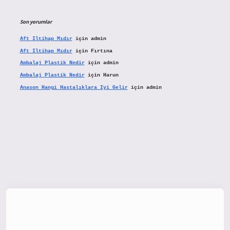
Son yorumlar
Aft Iltihap Mıdır
için
admin
Aft Iltihap Mıdır
için
Fırtına
Ambalaj Plastik Nedir
için
admin
Ambalaj Plastik Nedir
için
Harun
Anason Hangi Hastalıklara Iyi Gelir
için
admin
x.org/