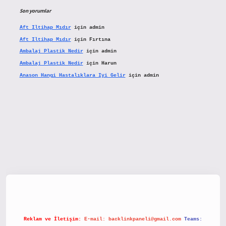
Son yorumlar
Aft Iltihap Mıdır
için
admin
Aft Iltihap Mıdır
için
Fırtına
Ambalaj Plastik Nedir
için
admin
Ambalaj Plastik Nedir
için
Harun
Anason Hangi Hastalıklara Iyi Gelir
için
admin
etx.org/
Reklam ve İletişim:
E-mail:
backlinkpaneli@gmail.com
Teams: