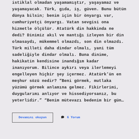
istiklal olmadan yaşamamıştır, yaşayamaz ve
yaşamayacak. Türk, gıda, iş, güven. Bunu bütün
dünya bilsin; benim için bir önyargı var,
cumhuriyetçi önyargı. Vatan sevgisi ona
hizmetle ölçülür. Atatürk din hakkinda ne
dedi? Dinimiz akıl ve mantığı izleyen bir din
olmasaydı, mükemmel olmazdı, son din olmazdı.
Türk milleti daha dindar olmalı, yani tüm
sadeliğiyle dindar olmalı. Buna dinime,
hakikatin kendisine inandığım kadar
inanıyorum. Bilince aykırı veya ilerlemeyi
engelleyen hiçbir şey içermez. Atatürk’ün en
meşhur sözü nedir? “Beni görmek, mutlaka
yüzümü görmek anlamına gelmez. Fikirlerimi,
duygularımı anlıyor ve hissediyorsanız, bu
yeterlidir.” “Benim mütevazı bedenim bir gün…
Atatürkün
Devamını okuyun
6 Yorum
Inandırıcı
Sözü
Nedir