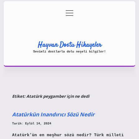
menüyü
Gizlilik Politikası
aç
Hakkımızda
Yasal Uyarı
Hayvan Dostu Hikayeler
Sevimli dostlarla dolu neşeli bilgiler!
Etiket:
Atatürk peygamber için ne dedi
Atatürkün Inandırıcı Sözü Nedir
Tarih: Eylül 14, 2024
Atatürk’ün en meşhur sözü nedir? Türk milleti