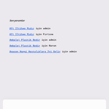
Son yorumlar
Aft Iltihap Mıdır
için
admin
Aft Iltihap Mıdır
için
Fırtına
Ambalaj Plastik Nedir
için
admin
Ambalaj Plastik Nedir
için
Harun
Anason Hangi Hastalıklara Iyi Gelir
için
admin
x.org/