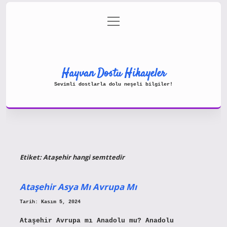
menüyü
Gizlilik Politikası
aç
Hakkımızda
Yasal Uyarı
Hayvan Dostu Hikayeler
Sevimli dostlarla dolu neşeli bilgiler!
Etiket:
Ataşehir hangi semttedir
Ataşehir Asya Mı Avrupa Mı
Tarih: Kasım 5, 2024
Ataşehir Avrupa mı Anadolu mu? Anadolu