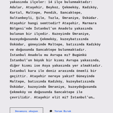
yakasında ilçeler: 14 ilçe bulunmaktadır:
Adalar, Ataşehir, Beykoz, Çekmeköy, Kadıköy,
Kartal, Maltepe, Pendik, Sancaktepe,
Sultanbeyli, Şile, Tuzla, Ümraniye, Üsküdar.
Ataşehir hangi semttedir? Ataşehir, Marmara
Bölgesi’nde İstanbul’un Anadolu yakasında
bulunan bir ilçedir. Kuzeyinde Ümraniye,
kuzeydoğusunda Çekmeköy, kuzeybatısında
Üsküdar, güneyinde Maltepe, batısında Kadıköy
ve doğusunda Sancaktepe bulunmaktadır.
İstanbul Anadolu mu Avrupa mı? Bugünkü
İstanbul’un büyük bir kısmı Avrupa yakasında,
diğer kısmı ise Asya yakasında yer almaktadır.
İstanbul kara ile deniz arasında önemli bir
geçittir. Ataşehir nereye yakın? Güneyinde
Maltepe, batısında Kadıköy, kuzeybatısında
Üsküdar, kuzeyinde Ümraniye, kuzeydoğusunda
Çekmeköy ve doğusunda Sancaktepe ile
çevrilidir. Ataşehir elit mi? İstanbul’un…
Ataşehir
Devamını okuyun
Yorum Bırak