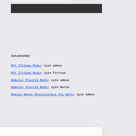
Son yorumlar
Aft Iltihap Mıdır
için
admin
Aft Iltihap Mıdır
için
Fırtına
Ambalaj Plastik Nedir
için
admin
Ambalaj Plastik Nedir
için
Harun
Anason Hangi Hastalıklara Iyi Gelir
için
admin