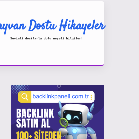
yvan Dostu Hikayeler
Sevimli dostlarla dolu neşeli bilgiler!
Sidebar
https://www.hiltonbetx.org/