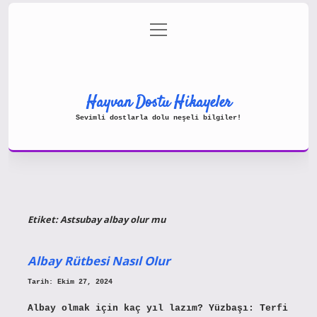
menüyü
Gizlilik Politikası
aç
Hakkımızda
Yasal Uyarı
Hayvan Dostu Hikayeler
Sevimli dostlarla dolu neşeli bilgiler!
Etiket:
Astsubay albay olur mu
Albay Rütbesi Nasıl Olur
Tarih: Ekim 27, 2024
Albay olmak için kaç yıl lazım? Yüzbaşı: Terfi