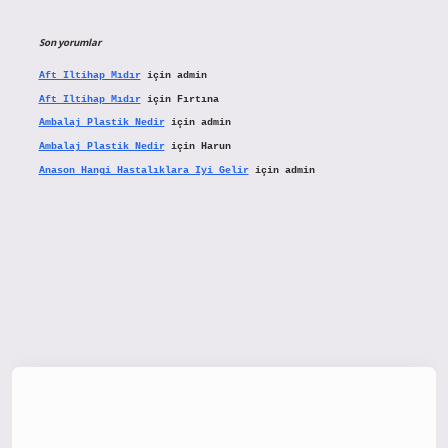
Son yorumlar
Aft Iltihap Mıdır
için
admin
Aft Iltihap Mıdır
için
Fırtına
Ambalaj Plastik Nedir
için
admin
Ambalaj Plastik Nedir
için
Harun
Anason Hangi Hastalıklara Iyi Gelir
için
admin
x.org/