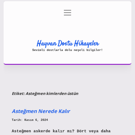
menüyü
Gizlilik Politikası
aç
Hakkımızda
Yasal Uyarı
Hayvan Dostu Hikayeler
Sevimli dostlarla dolu neşeli bilgiler!
Etiket:
Asteğmen kimlerden üstün
Asteğmen Nerede Kalır
Tarih: Kasım 6, 2024
Asteğmen askerde kalır mı? Dört veya daha