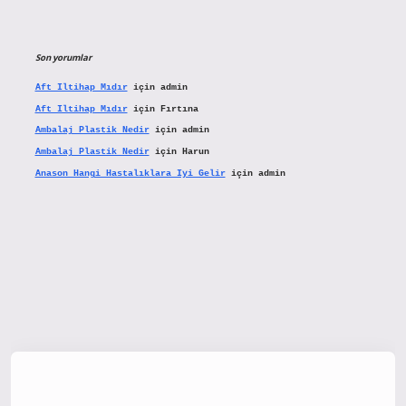
Son yorumlar
Aft Iltihap Mıdır
için
admin
Aft Iltihap Mıdır
için
Fırtına
Ambalaj Plastik Nedir
için
admin
Ambalaj Plastik Nedir
için
Harun
Anason Hangi Hastalıklara Iyi Gelir
için
admin
tx.org/