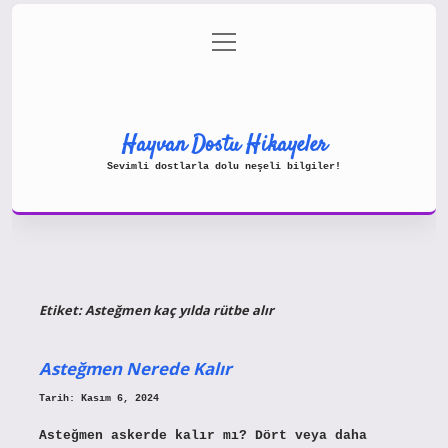
menüyü
Gizlilik Politikası
aç
Hakkımızda
Yasal Uyarı
Hayvan Dostu Hikayeler
Sevimli dostlarla dolu neşeli bilgiler!
Etiket:
Asteğmen kaç yılda rütbe alır
Asteğmen Nerede Kalır
Tarih: Kasım 6, 2024
Asteğmen askerde kalır mı? Dört veya daha