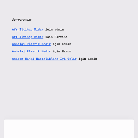
Son yorumlar
Aft Iltihap Mıdır
için
admin
Aft Iltihap Mıdır
için
Fırtına
Ambalaj Plastik Nedir
için
admin
Ambalaj Plastik Nedir
için
Harun
Anason Hangi Hastalıklara Iyi Gelir
için
admin
x.org/