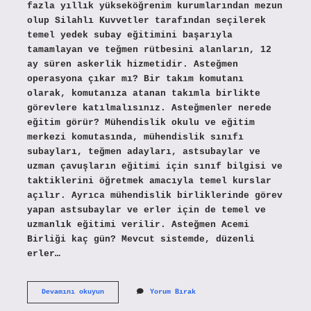
fazla yıllık yükseköğrenim kurumlarından mezun
olup Silahlı Kuvvetler tarafından seçilerek
temel yedek subay eğitimini başarıyla
tamamlayan ve teğmen rütbesini alanların, 12
ay süren askerlik hizmetidir. Asteğmen
operasyona çıkar mı? Bir takım komutanı
olarak, komutanıza atanan takımla birlikte
görevlere katılmalısınız. Asteğmenler nerede
eğitim görür? Mühendislik okulu ve eğitim
merkezi komutasında, mühendislik sınıfı
subayları, teğmen adayları, astsubaylar ve
uzman çavuşların eğitimi için sınıf bilgisi ve
taktiklerini öğretmek amacıyla temel kurslar
açılır. Ayrıca mühendislik birliklerinde görev
yapan astsubaylar ve erler için de temel ve
uzmanlık eğitimi verilir. Asteğmen Acemi
Birliği kaç gün? Mevcut sistemde, düzenli
erler…
Asteğmen
Devamını okuyun
Yorum Bırak
Nerede
Kalır