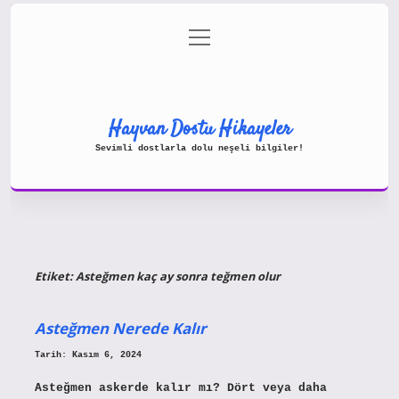
menüyü
Gizlilik Politikası
aç
Hakkımızda
Yasal Uyarı
Hayvan Dostu Hikayeler
Sevimli dostlarla dolu neşeli bilgiler!
Etiket:
Asteğmen kaç ay sonra teğmen olur
Asteğmen Nerede Kalır
Tarih: Kasım 6, 2024
Asteğmen askerde kalır mı? Dört veya daha