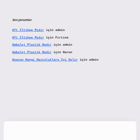
Son yorumlar
Aft Iltihap Mıdır
için
admin
Aft Iltihap Mıdır
için
Fırtına
Ambalaj Plastik Nedir
için
admin
Ambalaj Plastik Nedir
için
Harun
Anason Hangi Hastalıklara Iyi Gelir
için
admin
tx.org/