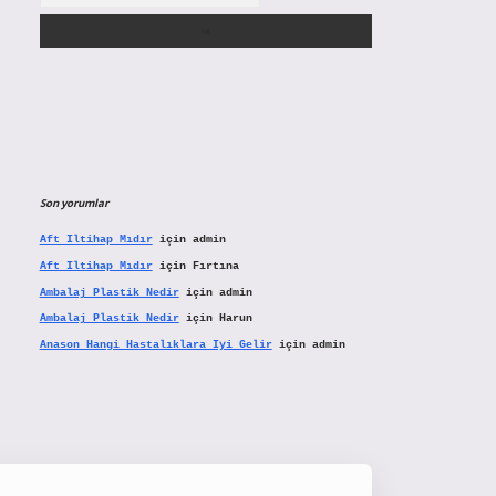
Son yorumlar
Aft Iltihap Mıdır
için
admin
Aft Iltihap Mıdır
için
Fırtına
Ambalaj Plastik Nedir
için
admin
Ambalaj Plastik Nedir
için
Harun
Anason Hangi Hastalıklara Iyi Gelir
için
admin