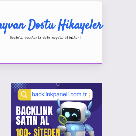
yvan Dostu Hikayeler
Sevimli dostlarla dolu neşeli bilgiler!
Sidebar
https://www.hiltonbetx.org/