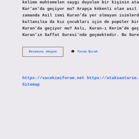
kelime muhtemelen saygı duyulan bir kişinin ata
Kur’an’da geçiyor mu? Arapça kökenli olan asıl 
zamanda Asil ismi Kuran’da yer almayan isimlerd
kullanılsa da kız çocukları için de popüler bir
Kuran’da geçiyor mu? Aslı, Kuran-ı Kerim’de geç
Kuran’ın Saffat Suresi’nde geçmektedir. Bu Sure
Asil
Devamını okuyun
Yorum Bırak
Ne
Demek
Kuranda
Geçiyor
Mu
https://sacekimiforum.net
https://ataksantarim.
Sitemap