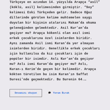
Türkçeye en azından 14. yüzyılda Arapça “asîl”
(köklü, asil) kelimesinden girmiştir. “Soy”
kelimesi Eski Türkçeden gelir. Sadece Oğuz
dillerinde görülen kelime muhtemelen saygı
duyulan bir kişinin atalarını Makam’da okuma
geleneğinden gelmektedir. Asil Kur’an’da
geçiyor mu? Arapça kökenli olan asıl ismi
erkek çocuklarına özel isimlerden biridir.
Aynı zamanda Asil ismi Kuran’da yer almayan
isimlerden biridir. Genellikle erkek çocukları
için kullanılsa da kız çocukları için de
popüler bir isimdir. Aslı Kur’an’da geçiyor
mu? Aslı ismi Kuran’da geçiyor mu? Aslı,
Kuran-ı Kerim’de geçen bir kelimedir. Arapça
kökten türetilen bu isim Kuran’ın Saffat
Suresi’nde geçmektedir. Bu Surenin 64.…
Asil
Devamını okuyun
Yorum Bırak
Ne
Demek
Kuranda
Geçiyor
Mu