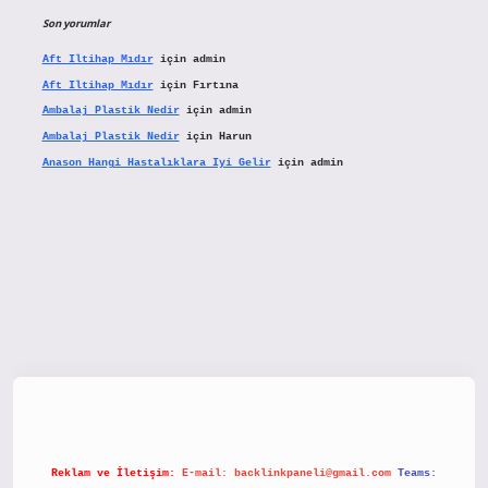
Son yorumlar
Aft Iltihap Mıdır
için
admin
Aft Iltihap Mıdır
için
Fırtına
Ambalaj Plastik Nedir
için
admin
Ambalaj Plastik Nedir
için
Harun
Anason Hangi Hastalıklara Iyi Gelir
için
admin
etx.org/
Reklam ve İletişim:
E-mail:
backlinkpaneli@gmail.com
Teams: