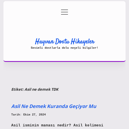
menüyü
Gizlilik Politikası
aç
Hakkımızda
Yasal Uyarı
Hayvan Dostu Hikayeler
Sevimli dostlarla dolu neşeli bilgiler!
Etiket:
Asil ne demek TDK
Asil Ne Demek Kuranda Geçiyor Mu
Tarih: Ekim 27, 2024
Asil isminin manası nedir? Asil kelimesi