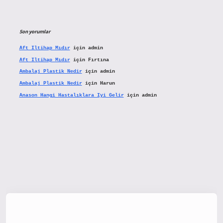
Son yorumlar
Aft Iltihap Mıdır
için
admin
Aft Iltihap Mıdır
için
Fırtına
Ambalaj Plastik Nedir
için
admin
Ambalaj Plastik Nedir
için
Harun
Anason Hangi Hastalıklara Iyi Gelir
için
admin
tx.org/