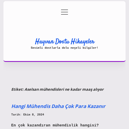
menüyü
Gizlilik Politikası
aç
Hakkımızda
Yasal Uyarı
Hayvan Dostu Hikayeler
Sevimli dostlarla dolu neşeli bilgiler!
Etiket:
Aselsan mühendisleri ne kadar maaş alıyor
Hangi Mühendis Daha Çok Para Kazanır
Tarih: Ekim 8, 2024
En çok kazandıran mühendislik hangisi?