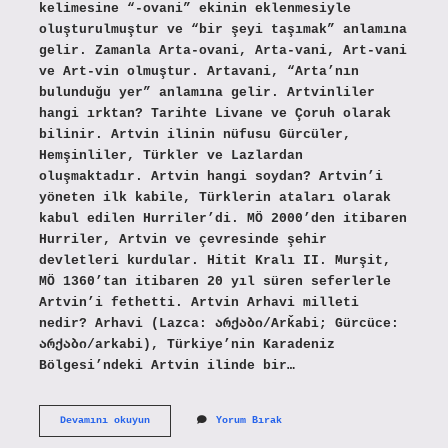
kelimesine “-ovani” ekinin eklenmesiyle
oluşturulmuştur ve “bir şeyi taşımak” anlamına
gelir. Zamanla Arta-ovani, Arta-vani, Art-vani
ve Art-vin olmuştur. Artavani, “Arta’nın
bulunduğu yer” anlamına gelir. Artvinliler
hangi ırktan? Tarihte Livane ve Çoruh olarak
bilinir. Artvin ilinin nüfusu Gürcüler,
Hemşinliler, Türkler ve Lazlardan
oluşmaktadır. Artvin hangi soydan? Artvin’i
yöneten ilk kabile, Türklerin ataları olarak
kabul edilen Hurriler’di. MÖ 2000’den itibaren
Hurriler, Artvin ve çevresinde şehir
devletleri kurdular. Hitit Kralı II. Murşit,
MÖ 1360’tan itibaren 20 yıl süren seferlerle
Artvin’i fethetti. Artvin Arhavi milleti
nedir? Arhavi (Lazca: არქაბი/Arǩabi; Gürcüce:
არქაბი/arkabi), Türkiye’nin Karadeniz
Bölgesi’ndeki Artvin ilinde bir…
Artvin
Devamını okuyun
Yorum Bırak
Ne
Millet