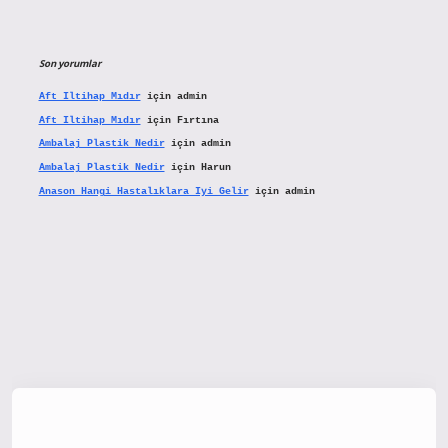
Son yorumlar
Aft Iltihap Mıdır
için
admin
Aft Iltihap Mıdır
için
Fırtına
Ambalaj Plastik Nedir
için
admin
Ambalaj Plastik Nedir
için
Harun
Anason Hangi Hastalıklara Iyi Gelir
için
admin
tx.org/