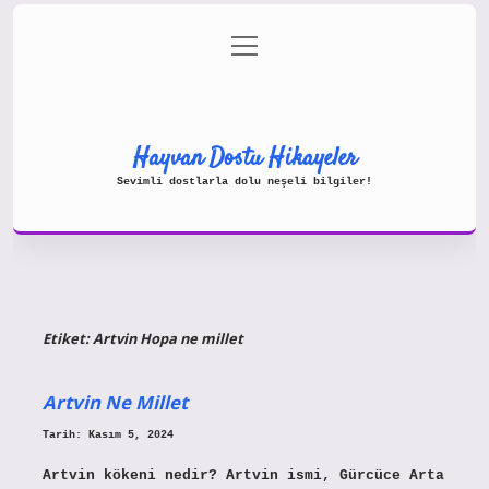
menüyü
Gizlilik Politikası
aç
Hakkımızda
Yasal Uyarı
Hayvan Dostu Hikayeler
Sevimli dostlarla dolu neşeli bilgiler!
Etiket:
Artvin Hopa ne millet
Artvin Ne Millet
Tarih: Kasım 5, 2024
Artvin kökeni nedir? Artvin ismi, Gürcüce Arta