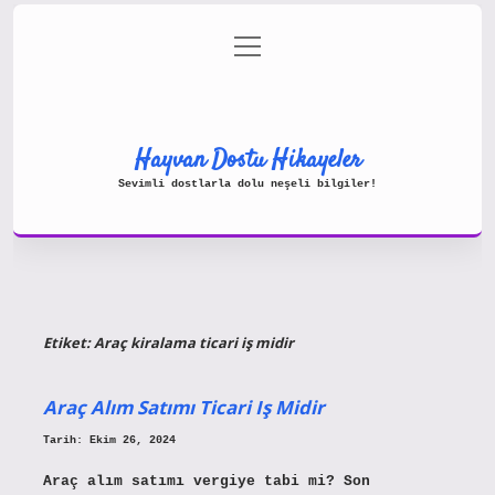
menüyü
Gizlilik Politikası
aç
Hakkımızda
Yasal Uyarı
Hayvan Dostu Hikayeler
Sevimli dostlarla dolu neşeli bilgiler!
Etiket:
Araç kiralama ticari iş midir
Araç Alım Satımı Ticari Iş Midir
Tarih: Ekim 26, 2024
Araç alım satımı vergiye tabi mi? Son