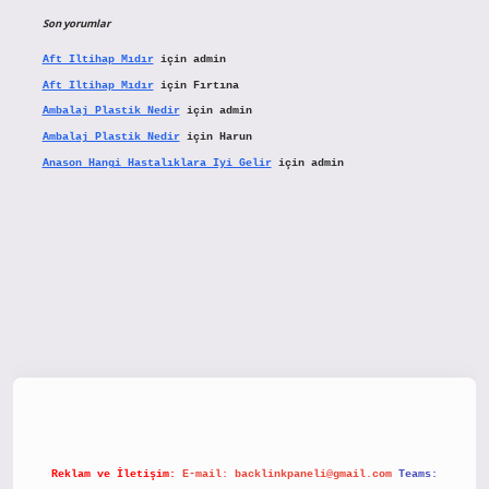
Son yorumlar
Aft Iltihap Mıdır
için
admin
Aft Iltihap Mıdır
için
Fırtına
Ambalaj Plastik Nedir
için
admin
Ambalaj Plastik Nedir
için
Harun
Anason Hangi Hastalıklara Iyi Gelir
için
admin
etx.org/
Reklam ve İletişim:
E-mail:
backlinkpaneli@gmail.com
Teams: