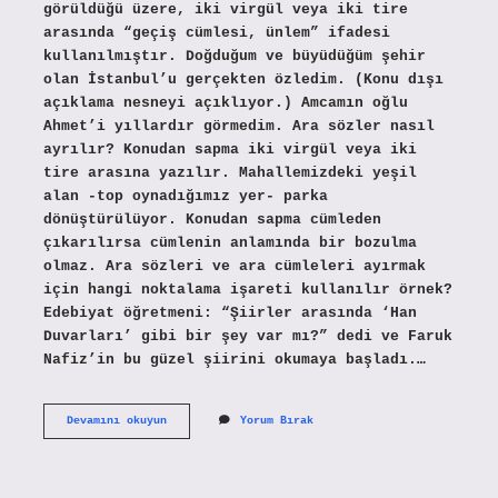
görüldüğü üzere, iki virgül veya iki tire
arasında “geçiş cümlesi, ünlem” ifadesi
kullanılmıştır. Doğduğum ve büyüdüğüm şehir
olan İstanbul’u gerçekten özledim. (Konu dışı
açıklama nesneyi açıklıyor.) Amcamın oğlu
Ahmet’i yıllardır görmedim. Ara sözler nasıl
ayrılır? Konudan sapma iki virgül veya iki
tire arasına yazılır. Mahallemizdeki yeşil
alan -top oynadığımız yer- parka
dönüştürülüyor. Konudan sapma cümleden
çıkarılırsa cümlenin anlamında bir bozulma
olmaz. Ara sözleri ve ara cümleleri ayırmak
için hangi noktalama işareti kullanılır örnek?
Edebiyat öğretmeni: “Şiirler arasında ‘Han
Duvarları’ gibi bir şey var mı?” dedi ve Faruk
Nafiz’in bu güzel şiirini okumaya başladı.…
Ara
Devamını okuyun
Yorum Bırak
Söz
Nedir
Örnekler