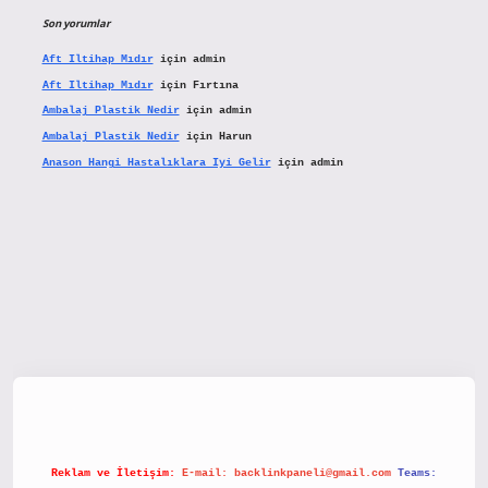
Son yorumlar
Aft Iltihap Mıdır
için
admin
Aft Iltihap Mıdır
için
Fırtına
Ambalaj Plastik Nedir
için
admin
Ambalaj Plastik Nedir
için
Harun
Anason Hangi Hastalıklara Iyi Gelir
için
admin
etx.org/
Reklam ve İletişim:
E-mail:
backlinkpaneli@gmail.com
Teams: