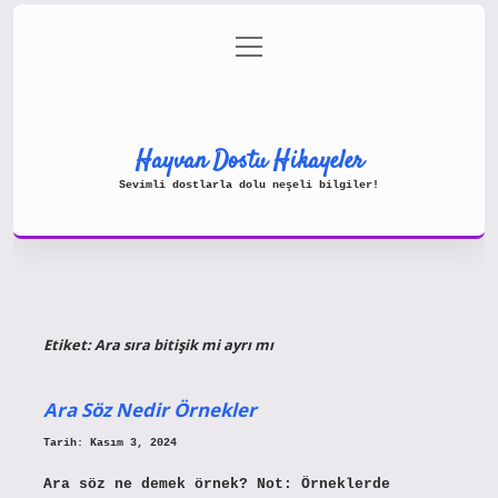
menüyü
Gizlilik Politikası
aç
Hakkımızda
Yasal Uyarı
Hayvan Dostu Hikayeler
Sevimli dostlarla dolu neşeli bilgiler!
Etiket:
Ara sıra bitişik mi ayrı mı
Ara Söz Nedir Örnekler
Tarih: Kasım 3, 2024
Ara söz ne demek örnek? Not: Örneklerde