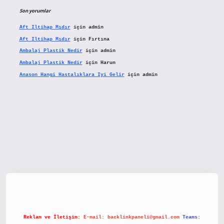
Son yorumlar
Aft Iltihap Mıdır
için
admin
Aft Iltihap Mıdır
için
Fırtına
Ambalaj Plastik Nedir
için
admin
Ambalaj Plastik Nedir
için
Harun
Anason Hangi Hastalıklara Iyi Gelir
için
admin
etx.org/
Reklam ve İletişim:
E-mail:
backlinkpaneli@gmail.com
Teams: