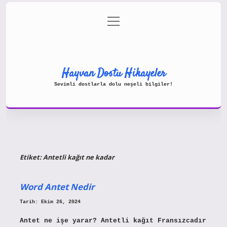
menüyü
Gizlilik Politikası
aç
Hakkımızda
Yasal Uyarı
Hayvan Dostu Hikayeler
Sevimli dostlarla dolu neşeli bilgiler!
Etiket:
Antetli kağıt ne kadar
Word Antet Nedir
Tarih: Ekim 26, 2024
Antet ne işe yarar? Antetli kağıt Fransızcadır