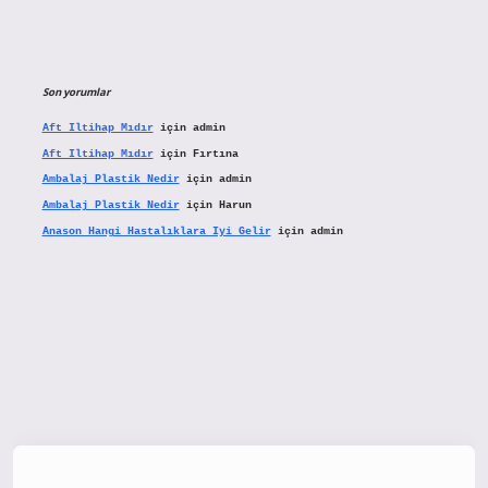
Son yorumlar
Aft Iltihap Mıdır
için
admin
Aft Iltihap Mıdır
için
Fırtına
Ambalaj Plastik Nedir
için
admin
Ambalaj Plastik Nedir
için
Harun
Anason Hangi Hastalıklara Iyi Gelir
için
admin
nbetx.org/