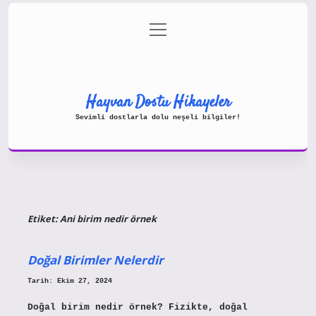
menüyü
Gizlilik Politikası
aç
Hakkımızda
Yasal Uyarı
Hayvan Dostu Hikayeler
Sevimli dostlarla dolu neşeli bilgiler!
Etiket:
Ani birim nedir örnek
Doğal Birimler Nelerdir
Tarih: Ekim 27, 2024
Doğal birim nedir örnek? Fizikte, doğal