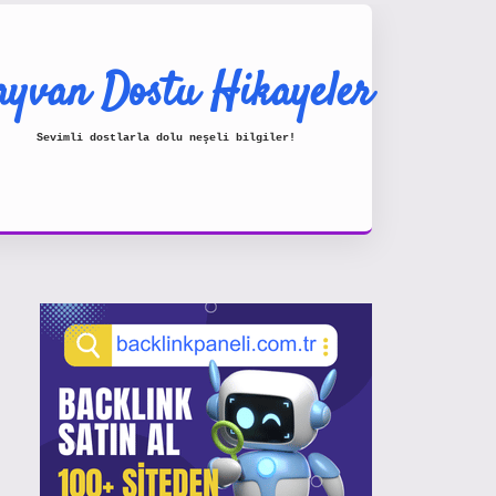
yvan Dostu Hikayeler
Sevimli dostlarla dolu neşeli bilgiler!
Sidebar
https://www.hiltonbetx.org/