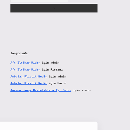
Son yorumlar
Aft Iltihap Mıdır
için
admin
Aft Iltihap Mıdır
için
Fırtına
Ambalaj Plastik Nedir
için
admin
Ambalaj Plastik Nedir
için
Harun
Anason Hangi Hastalıklara Iyi Gelir
için
admin