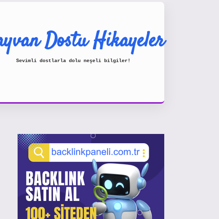
yvan Dostu Hikayeler
Sevimli dostlarla dolu neşeli bilgiler!
Sidebar
https://www.hiltonbetx.org/