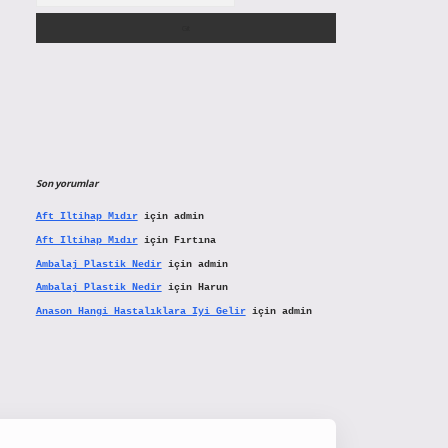
Son yorumlar
Aft Iltihap Mıdır
için
admin
Aft Iltihap Mıdır
için
Fırtına
Ambalaj Plastik Nedir
için
admin
Ambalaj Plastik Nedir
için
Harun
Anason Hangi Hastalıklara Iyi Gelir
için
admin