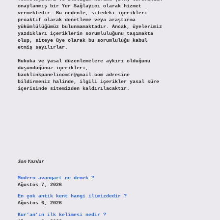
onaylanmış bir Yer Sağlayıcı olarak hizmet
vermektedir. Bu nedenle, sitedeki içerikleri
proaktif olarak denetleme veya araştırma
yükümlülüğümüz bulunmamaktadır. Ancak, üyelerimiz
yazdıkları içeriklerin sorumluluğunu taşımakta
olup, siteye üye olarak bu sorumluluğu kabul
etmiş sayılırlar.
Hukuka ve yasal düzenlemelere aykırı olduğunu
düşündüğünüz içerikleri,
backlinkpanelicomtr@gmail.com
adresine
bildirmeniz halinde, ilgili içerikler yasal süre
içerisinde sitemizden kaldırılacaktır.
Son Yazılar
Modern avangart ne demek ?
Ağustos 7, 2026
En çok antik kent hangi ilimizdedir ?
Ağustos 6, 2026
Kur’an’ın ilk kelimesi nedir ?