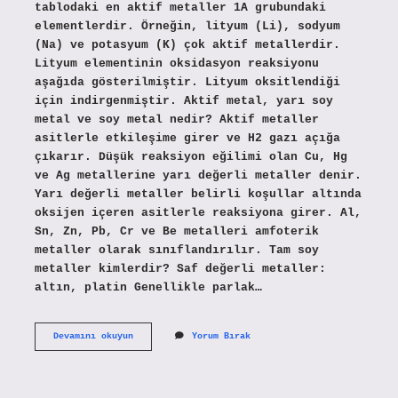
tablodaki en aktif metaller 1A grubundaki
elementlerdir. Örneğin, lityum (Li), sodyum
(Na) ve potasyum (K) çok aktif metallerdir.
Lityum elementinin oksidasyon reaksiyonu
aşağıda gösterilmiştir. Lityum oksitlendiği
için indirgenmiştir. Aktif metal, yarı soy
metal ve soy metal nedir? Aktif metaller
asitlerle etkileşime girer ve H2 gazı açığa
çıkarır. Düşük reaksiyon eğilimi olan Cu, Hg
ve Ag metallerine yarı değerli metaller denir.
Yarı değerli metaller belirli koşullar altında
oksijen içeren asitlerle reaksiyona girer. Al,
Sn, Zn, Pb, Cr ve Be metalleri amfoterik
metaller olarak sınıflandırılır. Tam soy
metaller kimlerdir? Saf değerli metaller:
altın, platin Genellikle parlak…
Aktif
Devamını okuyun
Yorum Bırak
Metal
Kimlerdir