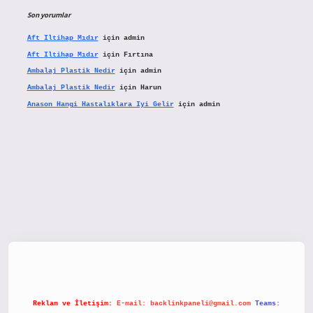
Son yorumlar
Aft Iltihap Mıdır
için
admin
Aft Iltihap Mıdır
için
Fırtına
Ambalaj Plastik Nedir
için
admin
Ambalaj Plastik Nedir
için
Harun
Anason Hangi Hastalıklara Iyi Gelir
için
admin
betx.org/
Reklam ve İletişim:
E-mail:
backlinkpaneli@gmail.com
Teams: