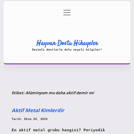
menüyü
Gizlilik Politikası
aç
Hakkımızda
Yasal Uyarı
Hayvan Dostu Hikayeler
Sevimli dostlarla dolu neşeli bilgiler!
Etiket:
Alüminyum mu daha aktif demir mi
Aktif Metal Kimlerdir
Tarih: Ekim 24, 2024
En aktif metal grubu hangisi? Periyodik