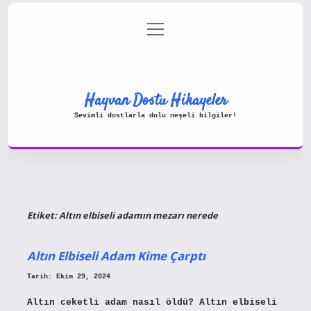
menüyü
Gizlilik Politikası
aç
Hakkımızda
Yasal Uyarı
Hayvan Dostu Hikayeler
Sevimli dostlarla dolu neşeli bilgiler!
Etiket:
Altın elbiseli adamın mezarı nerede
Altın Elbiseli Adam Kime Çarptı
Tarih: Ekim 29, 2024
Altın ceketli adam nasıl öldü? Altın elbiseli