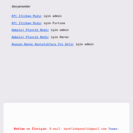
Son yorumlar
Aft Iltihap Mıdır
için
admin
Aft Iltihap Mıdır
için
Fırtına
Ambalaj Plastik Nedir
için
admin
Ambalaj Plastik Nedir
için
Harun
Anason Hangi Hastalıklara Iyi Gelir
için
admin
tx.org/
Reklam ve İletişim:
E-mail:
backlinkpaneli@gmail.com
Teams: