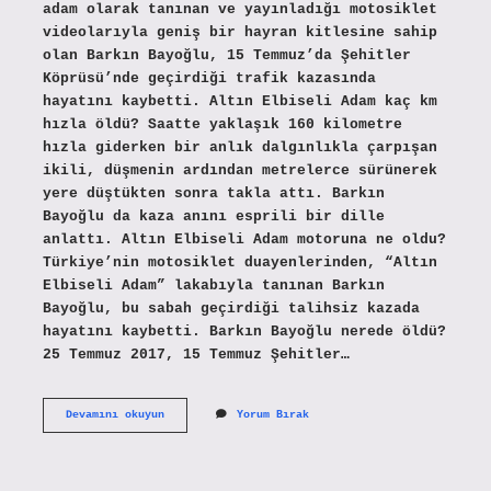
adam olarak tanınan ve yayınladığı motosiklet
videolarıyla geniş bir hayran kitlesine sahip
olan Barkın Bayoğlu, 15 Temmuz’da Şehitler
Köprüsü’nde geçirdiği trafik kazasında
hayatını kaybetti. Altın Elbiseli Adam kaç km
hızla öldü? Saatte yaklaşık 160 kilometre
hızla giderken bir anlık dalgınlıkla çarpışan
ikili, düşmenin ardından metrelerce sürünerek
yere düştükten sonra takla attı. Barkın
Bayoğlu da kaza anını esprili bir dille
anlattı. Altın Elbiseli Adam motoruna ne oldu?
Türkiye’nin motosiklet duayenlerinden, “Altın
Elbiseli Adam” lakabıyla tanınan Barkın
Bayoğlu, bu sabah geçirdiği talihsiz kazada
hayatını kaybetti. Barkın Bayoğlu nerede öldü?
25 Temmuz 2017, 15 Temmuz Şehitler…
Altın
Devamını okuyun
Yorum Bırak
Elbiseli
Adam
Kime
Çarptı