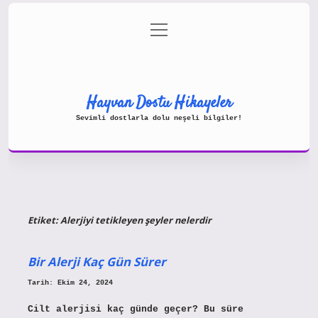
menüyü
Gizlilik Politikası
aç
Hakkımızda
Yasal Uyarı
Hayvan Dostu Hikayeler
Sevimli dostlarla dolu neşeli bilgiler!
Etiket:
Alerjiyi tetikleyen şeyler nelerdir
Bir Alerji Kaç Gün Sürer
Tarih: Ekim 24, 2024
Cilt alerjisi kaç günde geçer? Bu süre