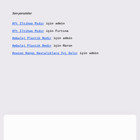
Son yorumlar
Aft Iltihap Mıdır
için
admin
Aft Iltihap Mıdır
için
Fırtına
Ambalaj Plastik Nedir
için
admin
Ambalaj Plastik Nedir
için
Harun
Anason Hangi Hastalıklara Iyi Gelir
için
admin
tx.org/