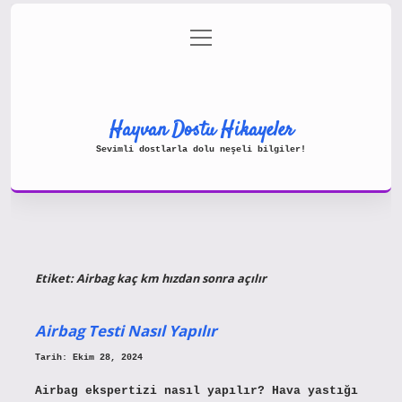
menüyü
Gizlilik Politikası
aç
Hakkımızda
Yasal Uyarı
Hayvan Dostu Hikayeler
Sevimli dostlarla dolu neşeli bilgiler!
Etiket:
Airbag kaç km hızdan sonra açılır
Airbag Testi Nasıl Yapılır
Tarih: Ekim 28, 2024
Airbag ekspertizi nasıl yapılır? Hava yastığı