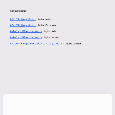
Son yorumlar
Aft Iltihap Mıdır
için
admin
Aft Iltihap Mıdır
için
Fırtına
Ambalaj Plastik Nedir
için
admin
Ambalaj Plastik Nedir
için
Harun
Anason Hangi Hastalıklara Iyi Gelir
için
admin
tx.org/