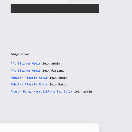
Son yorumlar
Aft Iltihap Mıdır
için
admin
Aft Iltihap Mıdır
için
Fırtına
Ambalaj Plastik Nedir
için
admin
Ambalaj Plastik Nedir
için
Harun
Anason Hangi Hastalıklara Iyi Gelir
için
admin