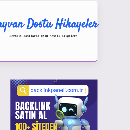
yvan Dostu Hikayeler
Sevimli dostlarla dolu neşeli bilgiler!
Sidebar
https://www.hiltonbetx.org/