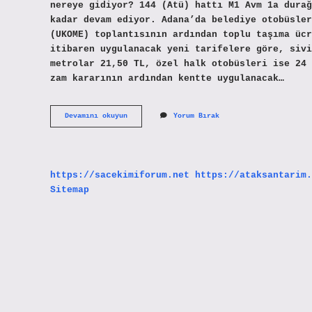
nereye gidiyor? 144 (Atü) hattı M1 Avm 1a durağ
kadar devam ediyor. Adana’da belediye otobüsler
(UKOME) toplantısının ardından toplu taşıma ücr
itibaren uygulanacak yeni tarifelere göre, sivi
metrolar 21,50 TL, özel halk otobüsleri ise 24 
zam kararının ardından kentte uygulanacak…
Adana
Devamını okuyun
Yorum Bırak
Belediye
Karataş
Otobüsü
Nereden
Kalkıyor
https://sacekimiforum.net
https://ataksantarim.
Sitemap