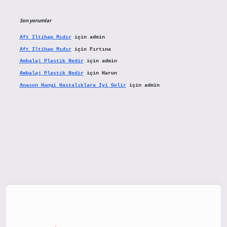
Son yorumlar
Aft Iltihap Mıdır
için
admin
Aft Iltihap Mıdır
için
Fırtına
Ambalaj Plastik Nedir
için
admin
Ambalaj Plastik Nedir
için
Harun
Anason Hangi Hastalıklara Iyi Gelir
için
admin
tx.org/