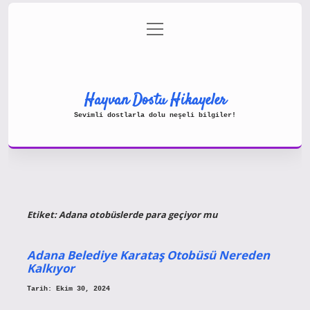
menüyü
Gizlilik Politikası
aç
Hakkımızda
Yasal Uyarı
Hayvan Dostu Hikayeler
Sevimli dostlarla dolu neşeli bilgiler!
Etiket:
Adana otobüslerde para geçiyor mu
Adana Belediye Karataş Otobüsü Nereden
Kalkıyor
Tarih: Ekim 30, 2024