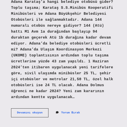
Adana Karataş’a hangi belediye otobüsü gider?
Toplu taşıma; Karataş S.S.Minibüs Kooperatifi
Minibüsleri ve Adana Büyükşehir Belediyesi
Otobüsleri ile sağlanmaktadır. Adana 144
numaralı otobüs nereye gidiyor? 144 (Atü)
hattı M1 Avm 1a durağından başlayıp 94
duraktan geçerek Atü 1b durağına kadar devam
ediyor. Adana’da belediye otobüsleri ücretli
mi? Adana’da Ulaşım Koordinasyon Merkezi
(UKOME) toplantısının ardından toplu taşıma
ücretlerine yüzde 43 zam yapıldı. 1 Haziran
2024’ten itibaren uygulanacak yeni tarifelere
göre, sivil ulaşımda minibüsler 25 TL, şehir
içi otobüsler ve metrolar 21,50 TL, özel halk
otobüsleri ise 24 TL olacak. Adana Dolmus
öğrenci ne kadar 2024? Yeni zam kararının
ardından kentte uygulanacak…
Adana
Devamını okuyun
Yorum Bırak
Belediye
Karataş
Otobüsü