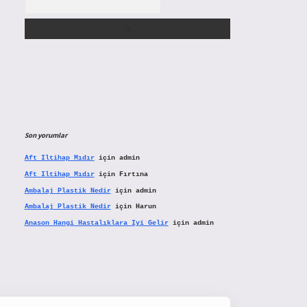
Son yorumlar
Aft Iltihap Mıdır
için
admin
Aft Iltihap Mıdır
için
Fırtına
Ambalaj Plastik Nedir
için
admin
Ambalaj Plastik Nedir
için
Harun
Anason Hangi Hastalıklara Iyi Gelir
için
admin