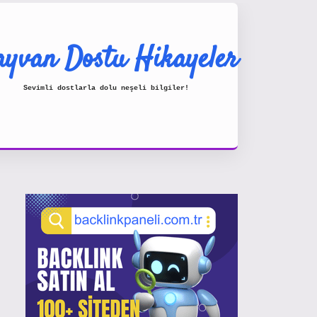
yvan Dostu Hikayeler
Sevimli dostlarla dolu neşeli bilgiler!
Sidebar
https://www.hiltonbetx.org/