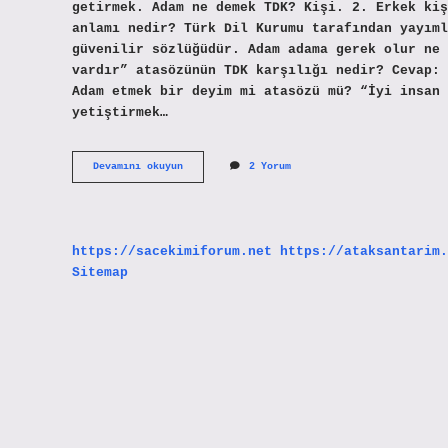
getirmek. Adam ne demek TDK? Kişi. 2. Erkek kiş
anlamı nedir? Türk Dil Kurumu tarafından yayıml
güvenilir sözlüğüdür. Adam adama gerek olur ne 
vardır” atasözünün TDK karşılığı nedir? Cevap: 
Adam etmek bir deyim mi atasözü mü? “İyi insan
yetiştirmek…
Adam
Devamını okuyun
2 Yorum
Etmek
Ne
Demek
Tdk
https://sacekimiforum.net
https://ataksantarim.
Sitemap