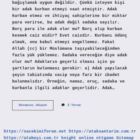
bağışlamak uygun değildir. Çünkü isteyen kişi
bir adak kurban etmeyi vaat etmiştir. Adak
kurban etmez ve ihtiyaç sahiplerine bir miktar
para verirse, bu adak değil sadaka sayılır.
Borç para ile adak olur mu? Borç alıp kurban
kesmek caiz midir? Evet caizdir. Kurbanı ödünç
almak, onu kabul etmeyi engellemez. Fakat
Allah (cc) bir Müslümana taşıyabileceğinden
fazla yük yüklemez. Sadaka vereceğim diye adak
olur mu? Adakların geçerli olması için şu
şartların bulunması gerekir: a) Adak yapılacak
şeyin tabiatında vacip veya farz bir ibadet
bulunmalıdır. Örneğin, namaz, oruç, sadaka ve
kurbanla ilgili adaklar geçerlidir. Adak…
Para
Devamını okuyun
2 Yorum
Vermek
Adak
Olur
Mu
https://sacekimiforum.net
https://ataksantarim.com.tr
https://atabeyi.com.tr
knight online
nttgame
Sitemap