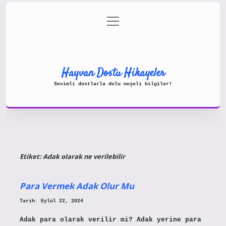
menüyü
Gizlilik Politikası
aç
Hakkımızda
Yasal Uyarı
Hayvan Dostu Hikayeler
Sevimli dostlarla dolu neşeli bilgiler!
Etiket:
Adak olarak ne verilebilir
Para Vermek Adak Olur Mu
Tarih: Eylül 22, 2024
Adak para olarak verilir mi? Adak yerine para