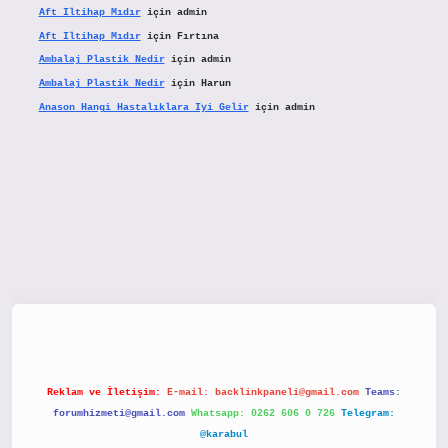
Aft Iltihap Mıdır
için
admin
Aft Iltihap Mıdır
için
Fırtına
Ambalaj Plastik Nedir
için
admin
Ambalaj Plastik Nedir
için
Harun
Anason Hangi Hastalıklara Iyi Gelir
için
admin
etx.org/
Reklam ve İletişim:
E-mail:
backlinkpaneli@gmail.com
Teams:
forumhizmeti@gmail.com
Whatsapp: 0262 606 0 726
Telegram:
@karabul