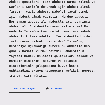
Abdest çeşitleri: Farz abdest: Namaz kılmak ve
Kur’an-ı Kerim’e dokunmak için abdest almak
farzdır. Vacip abdest: Kabe’yi tavaf etmek
için abdest almak vaciptir. Mendup abdesti:
Her zaman abdest al, abdestli yat, uyanınca
abdest al. 3 abdestle namaz kılınır mı? Bu
nedenle İslam’da tüm günlük namazları sabah
abdestli kılmak adettir. Tek abdestle birden
fazla namaz kılmak caiz midir? İslam’da,
kesintiye uğramadığı sürece bu abdestle beş
günlük namazı kılmak caizdir. Abdestin 3
faydası nedir? Bilimsel çalışmalar, abdest ve
namazın sindirim, solunum ve dolaşım
sistemlerinin çalışmasına büyük katkı
sağladığını ortaya koymuştur; asfiksi, nevroz,
trahom, sırt ağrısı…
3
Devamını okuyun
14 Yorum
Abdest
Nedir