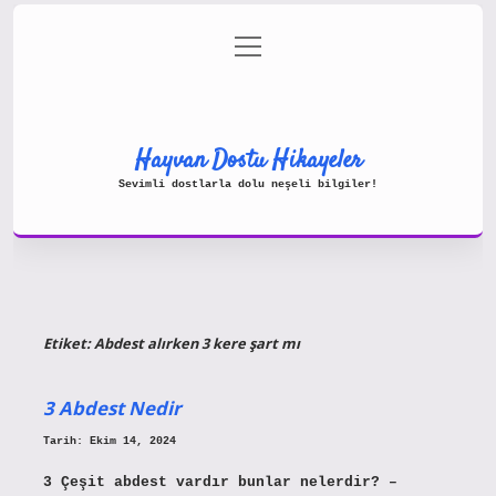
menüyü
Gizlilik Politikası
aç
Hakkımızda
Yasal Uyarı
Hayvan Dostu Hikayeler
Sevimli dostlarla dolu neşeli bilgiler!
Etiket:
Abdest alırken 3 kere şart mı
3 Abdest Nedir
Tarih: Ekim 14, 2024
3 Çeşit abdest vardır bunlar nelerdir? –