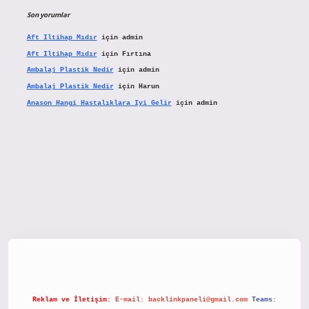
Son yorumlar
Aft Iltihap Mıdır
için
admin
Aft Iltihap Mıdır
için
Fırtına
Ambalaj Plastik Nedir
için
admin
Ambalaj Plastik Nedir
için
Harun
Anason Hangi Hastalıklara Iyi Gelir
için
admin
etx.org/
Reklam ve İletişim:
E-mail:
backlinkpaneli@gmail.com
Teams: