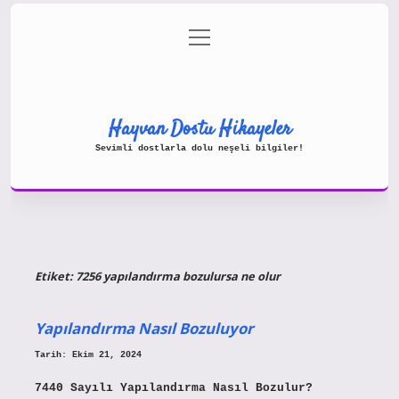
menüyü
Gizlilik Politikası
aç
Hakkımızda
Yasal Uyarı
Hayvan Dostu Hikayeler
Sevimli dostlarla dolu neşeli bilgiler!
Etiket:
7256 yapılandırma bozulursa ne olur
Yapılandırma Nasıl Bozuluyor
Tarih: Ekim 21, 2024
7440 Sayılı Yapılandırma Nasıl Bozulur?