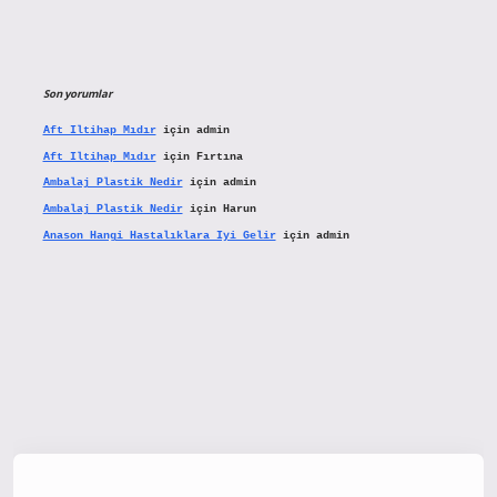
Son yorumlar
Aft Iltihap Mıdır
için
admin
Aft Iltihap Mıdır
için
Fırtına
Ambalaj Plastik Nedir
için
admin
Ambalaj Plastik Nedir
için
Harun
Anason Hangi Hastalıklara Iyi Gelir
için
admin
tx.org/