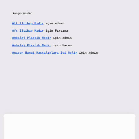
Son yorumlar
Aft Iltihap Mıdır
için
admin
Aft Iltihap Mıdır
için
Fırtına
Ambalaj Plastik Nedir
için
admin
Ambalaj Plastik Nedir
için
Harun
Anason Hangi Hastalıklara Iyi Gelir
için
admin
x.org/