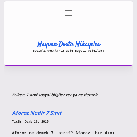
menüyü
Gizlilik Politikası
aç
Hakkımızda
Yasal Uyarı
Hayvan Dostu Hikayeler
Sevimli dostlarla dolu neşeli bilgiler!
Etiket:
7 sınıf sosyal bilgiler reaya ne demek
Aforoz Nedir 7 Sınıf
Tarih: Ocak 26, 2025
Aforoz ne demek 7. sınıf? Aforoz, bir dini