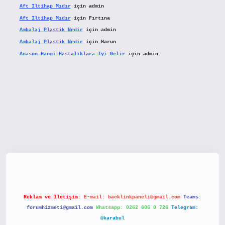
Aft Iltihap Mıdır
için
admin
Aft Iltihap Mıdır
için
Fırtına
Ambalaj Plastik Nedir
için
admin
Ambalaj Plastik Nedir
için
Harun
Anason Hangi Hastalıklara Iyi Gelir
için
admin
etx.org/
Reklam ve İletişim:
E-mail:
backlinkpaneli@gmail.com
Teams:
forumhizmeti@gmail.com
Whatsapp: 0262 606 0 726
Telegram:
@karabul