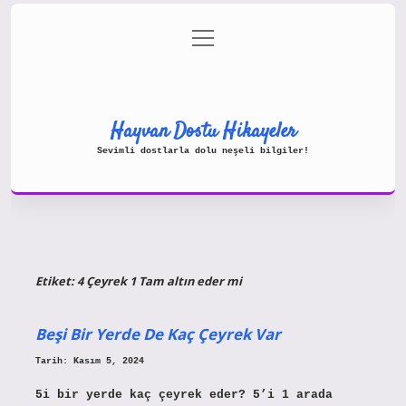
menüyü
Gizlilik Politikası
aç
Hakkımızda
Yasal Uyarı
Hayvan Dostu Hikayeler
Sevimli dostlarla dolu neşeli bilgiler!
Etiket:
4 Çeyrek 1 Tam altın eder mi
Beşi Bir Yerde De Kaç Çeyrek Var
Tarih: Kasım 5, 2024
5i bir yerde kaç çeyrek eder? 5’i 1 arada