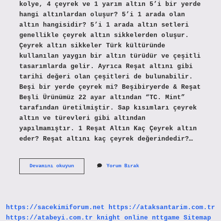
kolye, 4 çeyrek ve 1 yarım altın 5’i bir yerde
hangi altınlardan oluşur? 5’i 1 arada olan
altın hangisidir? 5’i 1 arada altın setleri
genellikle çeyrek altın sikkelerden oluşur.
Çeyrek altın sikkeler Türk kültüründe
kullanılan yaygın bir altın türüdür ve çeşitli
tasarımlarda gelir. Ayrıca Reşat altını gibi
tarihi değeri olan çeşitleri de bulunabilir.
Beşi bir yerde çeyrek mi? Beşibiryerde & Reşat
Beşli Ürünümüz 22 ayar altından “TC. Mint”
tarafından üretilmiştir. Sap kısımları çeyrek
altın ve türevleri gibi altından
yapılmamıştır. 1 Reşat Altın Kaç Çeyrek altın
eder? Reşat altını kaç çeyrek değerindedir?…
Beşi
Devamını okuyun
Yorum Bırak
Bir
Yerde
De
Kaç
Çeyrek
https://sacekimiforum.net
https://ataksantarim.com.tr
Var
https://atabeyi.com.tr
knight online
nttgame
Sitemap