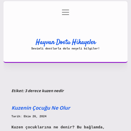
menüyü
Gizlilik Politikası
aç
Hakkımızda
Yasal Uyarı
Hayvan Dostu Hikayeler
Sevimli dostlarla dolu neşeli bilgiler!
Etiket:
3 derece kuzen nedir
Kuzenin Çocuğu Ne Olur
Tarih: Ekim 26, 2024
Kuzen çocuklarına ne denir? Bu bağlamda,