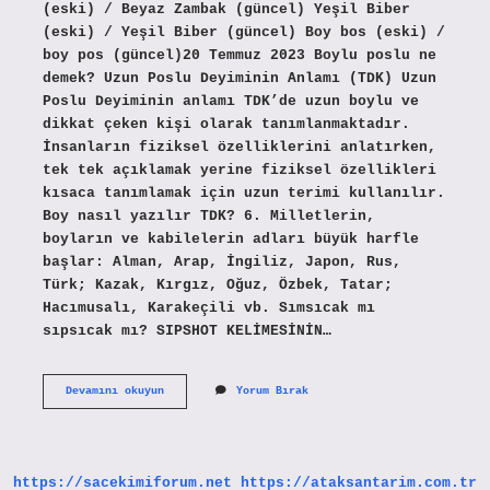
(eski) / Beyaz Zambak (güncel) Yeşil Biber
(eski) / Yeşil Biber (güncel) Boy bos (eski) /
boy pos (güncel)20 Temmuz 2023 Boylu poslu ne
demek? Uzun Poslu Deyiminin Anlamı (TDK) Uzun
Poslu Deyiminin anlamı TDK’de uzun boylu ve
dikkat çeken kişi olarak tanımlanmaktadır.
İnsanların fiziksel özelliklerini anlatırken,
tek tek açıklamak yerine fiziksel özellikleri
kısaca tanımlamak için uzun terimi kullanılır.
Boy nasıl yazılır TDK? 6. Milletlerin,
boyların ve kabilelerin adları büyük harfle
başlar: Alman, Arap, İngiliz, Japon, Rus,
Türk; Kazak, Kırgız, Oğuz, Özbek, Tatar;
Hacımusalı, Karakeçili vb. Sımsıcak mı
sıpsıcak mı? SIPSHOT KELİMESİNİN…
Boylu
Devamını okuyun
Yorum Bırak
Poslu
Mu
Boylu
Poslu
Mu
https://sacekimiforum.net
https://ataksantarim.com.tr