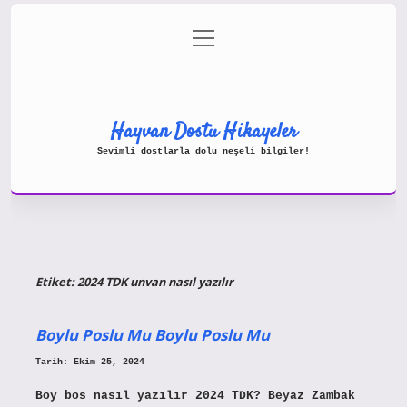
menüyü
Gizlilik Politikası
aç
Hakkımızda
Yasal Uyarı
Hayvan Dostu Hikayeler
Sevimli dostlarla dolu neşeli bilgiler!
Etiket:
2024 TDK unvan nasıl yazılır
Boylu Poslu Mu Boylu Poslu Mu
Tarih: Ekim 25, 2024
Boy bos nasıl yazılır 2024 TDK? Beyaz Zambak