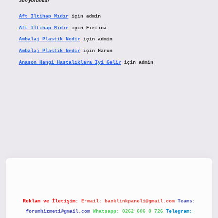
Son yorumlar
Aft Iltihap Mıdır
için
admin
Aft Iltihap Mıdır
için
Fırtına
Ambalaj Plastik Nedir
için
admin
Ambalaj Plastik Nedir
için
Harun
Anason Hangi Hastalıklara Iyi Gelir
için
admin
etx.org/
Reklam ve İletişim:
E-mail:
backlinkpaneli@gmail.com
Teams:
forumhizmeti@gmail.com
Whatsapp: 0262 606 0 726
Telegram: