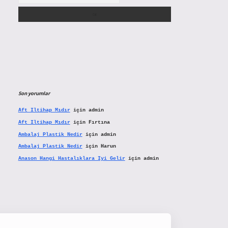
Son yorumlar
Aft Iltihap Mıdır
için
admin
Aft Iltihap Mıdır
için
Fırtına
Ambalaj Plastik Nedir
için
admin
Ambalaj Plastik Nedir
için
Harun
Anason Hangi Hastalıklara Iyi Gelir
için
admin