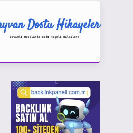
yvan Dostu Hikayeler
Sevimli dostlarla dolu neşeli bilgiler!
Sidebar
https://www.hiltonbetx.org/