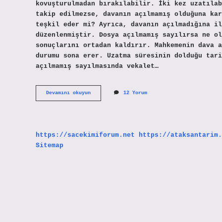
kovuşturulmadan bırakılabilir. İki kez uzatılab
takip edilmezse, davanın açılmamış olduğuna kar
teşkil eder mi? Ayrıca, davanın açılmadığına il
düzenlenmiştir. Dosya açılmamış sayılırsa ne ol
sonuçlarını ortadan kaldırır. Mahkemenin dava a
durumu sona erer. Uzatma süresinin dolduğu tari
açılmamış sayılmasında vekalet…
Davanın
Devamını okuyun
12 Yorum
Açılmamış
Sayılması
Nihai
Karar
Mı
https://sacekimiforum.net
https://ataksantarim.
Sitemap