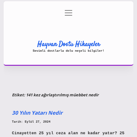
menüyü
Gizlilik Politikası
aç
Hakkımızda
Yasal Uyarı
Hayvan Dostu Hikayeler
Sevimli dostlarla dolu neşeli bilgiler!
Etiket:
141 kez ağırlaştırılmış müebbet nedir
30 Yılın Yatarı Nedir
Tarih: Eylül 27, 2024
Cinayetten 25 yıl ceza alan ne kadar yatar? 25