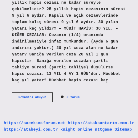
yıllık hapis cezası ne kadar süreyle
çekilmelidir? 25 yıllık hapis cezasının süresi
9 yıl 6 aydır. Kapalı ve açık cezaevlerinde
toplam kalış süresi 9 yıl 6 aydır. 30 yılın
yatarı kaç yıldır? – MÜBİT HAPİS: 30 YIL. –
DİĞER CEZALAR: Cezanın (1/4) oranında
indirilmesiyle infaz mümkündür. (Ayda 6 gün
indirimi yoktur.) 20 yıl ceza alan ne kadar
yatar? Sanığa verilen ceza 20 yıl 1 gün
hapistir. Sanığa verilen cezadan şartlı
tahliye süresi (şartlı tahliye) düşülürse
hapis cezası: 13 YIL 4 AY 1 GÜN’dür. Müebbet
kaç yıl yatar? Müebbet hapis cezası kaç…
30
Devamını okuyun
2 Yorum
Yılın
Yatarı
Nedir
https://sacekimiforum.net
https://ataksantarim.com.tr
https://atabeyi.com.tr
knight online
nttgame
Sitemap