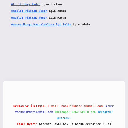
Aft Iltihap Mıdır
için
Fırtına
Ambalaj Plastik Nedir
için
admin
Ambalaj Plastik Nedir
için
Harun
Anason Hangi Hastalıklara Iyi Gelir
için
admin
etx.org/
Reklam ve İletişim:
E-mail:
backlinkpaneli@gmail.com
Teams:
forumhizmeti@gmail.com
Whatsapp: 0262 606 0 726
Telegram:
@karabul
Yasal Uyarı:
Sitemiz, 5651 Sayılı Kanun gereğince Bilgi