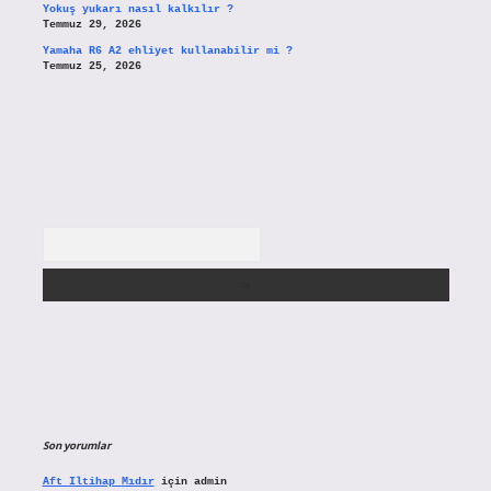
Yokuş yukarı nasıl kalkılır ?
Temmuz 29, 2026
Yamaha R6 A2 ehliyet kullanabilir mi ?
Temmuz 25, 2026
Arama
Son yorumlar
Aft Iltihap Mıdır
için
admin