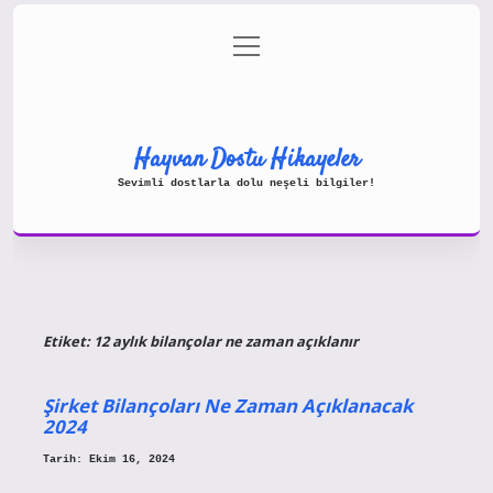
menüyü
Gizlilik Politikası
aç
Hakkımızda
Yasal Uyarı
Hayvan Dostu Hikayeler
Sevimli dostlarla dolu neşeli bilgiler!
Etiket:
12 aylık bilançolar ne zaman açıklanır
Şirket Bilançoları Ne Zaman Açıklanacak
2024
Tarih: Ekim 16, 2024