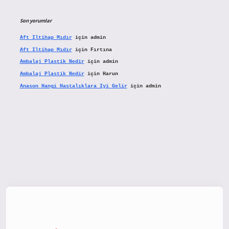
Son yorumlar
Aft Iltihap Mıdır
için
admin
Aft Iltihap Mıdır
için
Fırtına
Ambalaj Plastik Nedir
için
admin
Ambalaj Plastik Nedir
için
Harun
Anason Hangi Hastalıklara Iyi Gelir
için
admin
tx.org/