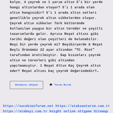
kolye, 4 çeyrek ve 1 yarım altın 5’i bir yerde
hangi altınlardan oluşur? 5’i 1 arada olan
altın hangisidir? 5’i 1 arada altın setleri
genellikle çeyrek altın sikkelerden oluşur.
Çeyrek altın sikkeler Türk kültüründe
kullanılan yaygın bir altın türüdür ve çeşitli
tasarımlarda gelir. Ayrıca Reşat altını gibi
tarihi değeri olan çeşitleri de bulunabilir.
Beşi bir yerde çeyrek mi? Beşibiryerde & Reşat
Beşli Ürünümüz 22 ayar altından “TC. Mint”
tarafından üretilmiştir. Sap kısımları çeyrek
altın ve türevleri gibi altından
yapılmamıştır. 1 Reşat Altın Kaç Çeyrek altın
eder? Reşat altını kaç çeyrek değerindedir?…
Beşi
Devamını okuyun
Yorum Bırak
Bir
Yerde
De
Kaç
Çeyrek
https://sacekimiforum.net
https://ataksantarim.com.tr
Var
https://atabeyi.com.tr
knight online
nttgame
Sitemap