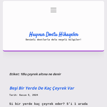
menüyü
Gizlilik Politikası
aç
Hakkımızda
Yasal Uyarı
Hayvan Dostu Hikayeler
Sevimli dostlarla dolu neşeli bilgiler!
Etiket:
10lu çeyrek altına ne denir
Beşi Bir Yerde De Kaç Çeyrek Var
Tarih: Kasım 5, 2024
5i bir yerde kaç çeyrek eder? 5’i 1 arada