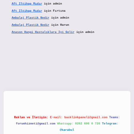
Aft Iltihap Mıdır
için
admin
Aft Iltihap Mıdır
için
Fırtına
Ambalaj Plastik Nedir
için
admin
Ambalaj Plastik Nedir
için
Harun
Anason Hangi Hastalıklara Iyi Gelir
için
admin
etx.org/
Reklam ve İletişim:
E-mail:
backlinkpaneli@gmail.com
Teams:
forumhizmeti@gmail.com
Whatsapp: 0262 606 0 726
Telegram:
@karabul