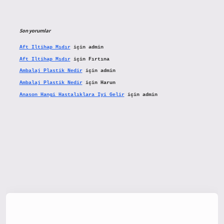
Son yorumlar
Aft Iltihap Mıdır
için
admin
Aft Iltihap Mıdır
için
Fırtına
Ambalaj Plastik Nedir
için
admin
Ambalaj Plastik Nedir
için
Harun
Anason Hangi Hastalıklara Iyi Gelir
için
admin
tx.org/