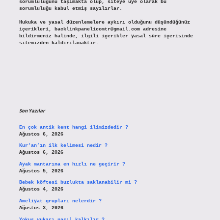
sorumluluğunu taşımakta olup, siteye üye olarak bu
sorumluluğu kabul etmiş sayılırlar.
Hukuka ve yasal düzenlemelere aykırı olduğunu düşündüğünüz
içerikleri,
backlinkpanelicomtr@gmail.com
adresine
bildirmeniz halinde, ilgili içerikler yasal süre içerisinde
sitemizden kaldırılacaktır.
Son Yazılar
En çok antik kent hangi ilimizdedir ?
Ağustos 6, 2026
Kur’an’ın ilk kelimesi nedir ?
Ağustos 6, 2026
Ayak mantarına en hızlı ne geçirir ?
Ağustos 5, 2026
Bebek köftesi buzlukta saklanabilir mi ?
Ağustos 4, 2026
Ameliyat grupları nelerdir ?
Ağustos 3, 2026
Yokuş yukarı nasıl kalkılır ?