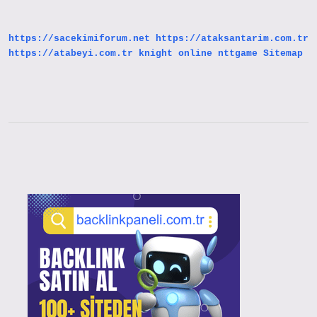
Gunde
Kac
Kalori
https://sacekimiforum.net
https://ataksantarim.com.tr
Almali
https://atabeyi.com.tr
knight online
nttgame
Sitemap
Sidebar