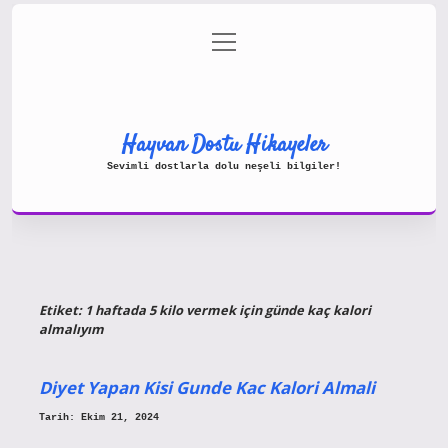
menüyü
Gizlilik Politikası
aç
Hakkımızda
Yasal Uyarı
Hayvan Dostu Hikayeler
Sevimli dostlarla dolu neşeli bilgiler!
Etiket:
1 haftada 5 kilo vermek için günde kaç kalori
almalıyım
Diyet Yapan Kisi Gunde Kac Kalori Almali
Tarih: Ekim 21, 2024